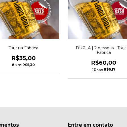
Tour na Fábrica
DUPLA | 2 pessoas - Tour
Fábrica
R$35,00
R$60,00
8
x de
R$5,30
12
x de
R$6,17
mentos
Entre em contato