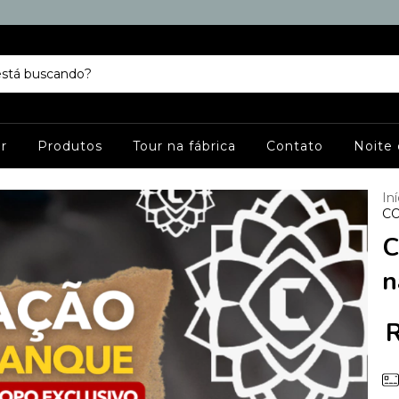
r
Produtos
Tour na fábrica
Contato
Noite
Iní
CO
C
n