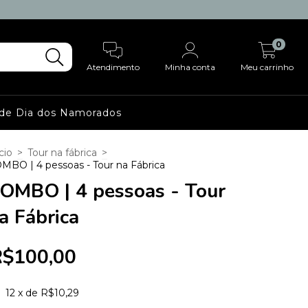
0
Atendimento
Minha conta
Meu carrinho
 de Dia dos Namorados
cio
>
Tour na fábrica
>
MBO | 4 pessoas - Tour na Fábrica
OMBO | 4 pessoas - Tour
a Fábrica
R$100,00
12
x de
R$10,29