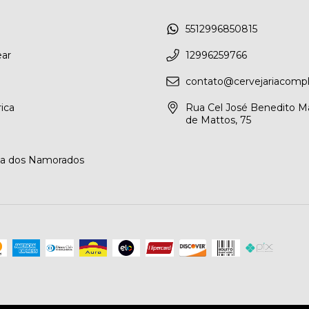
5512996850815
ar
12996259766
contato@cervejariacompl
rica
Rua Cel José Benedito M
de Mattos, 75
ia dos Namorados